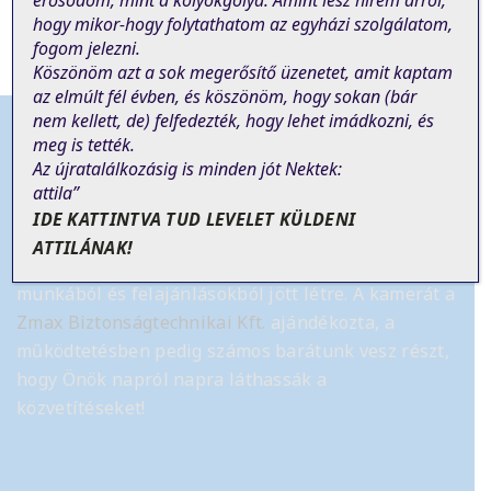
erősödöm, mint a kölyökgólya. Amint lesz hírem arról,
hogy mikor-hogy folytathatom az egyházi szolgálatom,
fogom jelezni.
Köszönöm azt a sok megerősítő üzenetet, amit kaptam
az elmúlt fél évben, és köszönöm, hogy sokan (bár
nem
kellett
, de)
felfedezték, hogy lehet imádkozni, és
meg is tették.
Az újratalálkozásig is minden jót Nektek:
attila”
Tájékoztató
IDE KATTINTVA TUD LEVELET KÜLDENI
ATTILÁNAK!
Az élő online szentmise közvetítés önkéntes
munkából és felajánlásokból jött létre.
A kamerát a
Zmax Biztonságtechnikai Kft.
ajándékozta, a
működtetésben pedig számos barátunk vesz részt,
hogy Önök napról napra láthassák a
közvetítéseket!