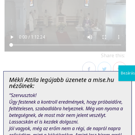
Share this:
Bezárás
Mékli Attila legújabb üzenete a mise.hu
Facebook
Twitter
Pinterest
nézőinek:
“Szervusztok!
Úgy festenek a kontroll eredmények, hogy próbaidőre,
feltételesen, szabadlábra helyeznek. Még van nyoma a
betegségnek, de most már nem jelent veszélyt.
Lassacskán el is kezdek dolgozni.
PREVIOUS POST
NEXT POST
Jól vagyok, még az erőm nem a régi, de napról napra