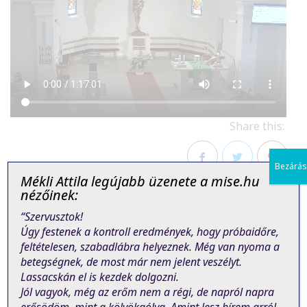
Share this:
Bezárás
Mékli Attila legújabb üzenete a mise.hu
Facebook
Twitter
Pinterest
nézőinek:
“Szervusztok!
Úgy festenek a kontroll eredmények, hogy próbaidőre,
feltételesen, szabadlábra helyeznek. Még van nyoma a
betegségnek, de most már nem jelent veszélyt.
Lassacskán el is kezdek dolgozni.
PREVIOUS POST
NEXT POST
Jól vagyok, még az erőm nem a régi, de napról napra