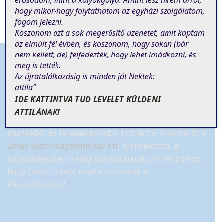
erősödöm, mint a kölyökgólya. Amint lesz hírem arról,
hogy mikor-hogy folytathatom az egyházi szolgálatom,
fogom jelezni.
Köszönöm azt a sok megerősítő üzenetet, amit kaptam
az elmúlt fél évben, és köszönöm, hogy sokan (bár
nem
kellett
, de)
felfedezték, hogy lehet imádkozni, és
meg is tették.
Az újratalálkozásig is minden jót Nektek:
attila”
Tájékoztató
IDE KATTINTVA TUD LEVELET KÜLDENI
ATTILÁNAK!
Az élő online szentmise közvetítés önkéntes
munkából és felajánlásokból jött létre.
A kamerát a
Zmax Biztonságtechnikai Kft.
ajándékozta, a
működtetésben pedig számos barátunk vesz részt,
hogy Önök napról napra láthassák a
közvetítéseket!