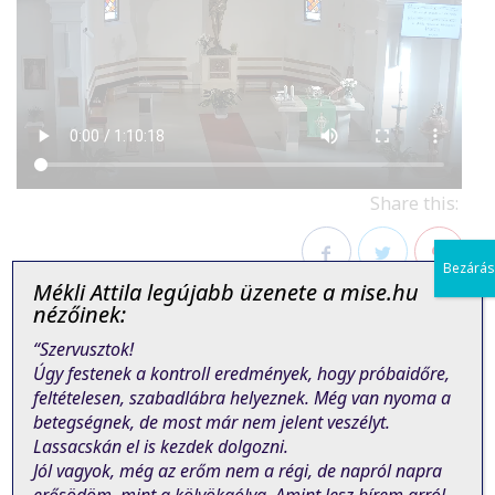
Share this:
Bezárás
Mékli Attila legújabb üzenete a mise.hu
Facebook
Twitter
Pinterest
nézőinek:
“Szervusztok!
Úgy festenek a kontroll eredmények, hogy próbaidőre,
feltételesen, szabadlábra helyeznek. Még van nyoma a
betegségnek, de most már nem jelent veszélyt.
Lassacskán el is kezdek dolgozni.
PREVIOUS POST
NEXT POST
Jól vagyok, még az erőm nem a régi, de napról napra