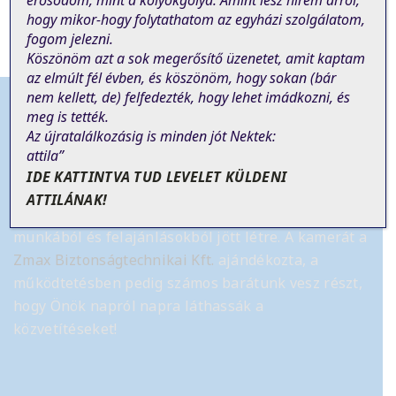
erősödöm, mint a kölyökgólya. Amint lesz hírem arról,
hogy mikor-hogy folytathatom az egyházi szolgálatom,
fogom jelezni.
Köszönöm azt a sok megerősítő üzenetet, amit kaptam
az elmúlt fél évben, és köszönöm, hogy sokan (bár
nem
kellett
, de)
felfedezték, hogy lehet imádkozni, és
meg is tették.
Az újratalálkozásig is minden jót Nektek:
attila”
Tájékoztató
IDE KATTINTVA TUD LEVELET KÜLDENI
ATTILÁNAK!
Az élő online szentmise közvetítés önkéntes
munkából és felajánlásokból jött létre.
A kamerát a
Zmax Biztonságtechnikai Kft.
ajándékozta, a
működtetésben pedig számos barátunk vesz részt,
hogy Önök napról napra láthassák a
közvetítéseket!