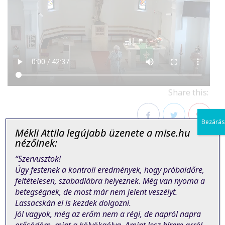
Share this:
Bezárás
Mékli Attila legújabb üzenete a mise.hu
Facebook
Twitter
Pinterest
nézőinek:
“Szervusztok!
Úgy festenek a kontroll eredmények, hogy próbaidőre,
feltételesen, szabadlábra helyeznek. Még van nyoma a
betegségnek, de most már nem jelent veszélyt.
Lassacskán el is kezdek dolgozni.
PREVIOUS POST
NEXT POST
Jól vagyok, még az erőm nem a régi, de napról napra