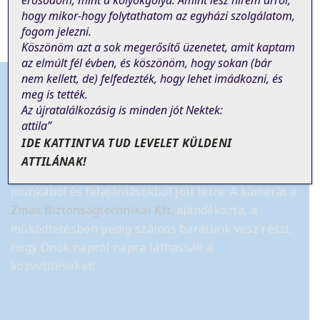
erősödöm, mint a kölyökgólya. Amint lesz hírem arról,
hogy mikor-hogy folytathatom az egyházi szolgálatom,
fogom jelezni.
Köszönöm azt a sok megerősítő üzenetet, amit kaptam
az elmúlt fél évben, és köszönöm, hogy sokan (bár
nem
kellett
, de)
felfedezték, hogy lehet imádkozni, és
meg is tették.
Az újratalálkozásig is minden jót Nektek:
attila”
Tájékoztató
IDE KATTINTVA TUD LEVELET KÜLDENI
ATTILÁNAK!
Az élő online szentmise közvetítés önkéntes
munkából és felajánlásokból jött létre.
A kamerát a
Zmax Biztonságtechnikai Kft.
ajándékozta, a
működtetésben pedig számos barátunk vesz részt,
hogy Önök napról napra láthassák a
közvetítéseket!