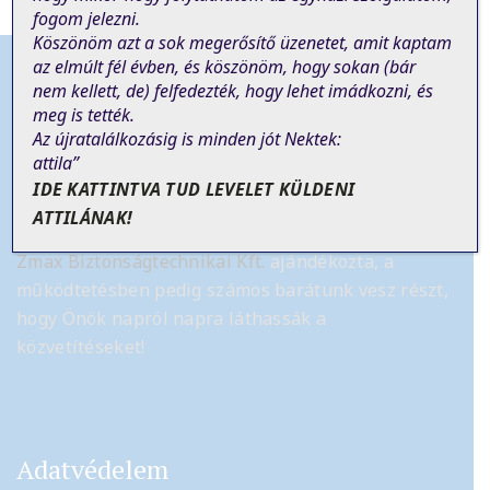
fogom jelezni.
Köszönöm azt a sok megerősítő üzenetet, amit kaptam
az elmúlt fél évben, és köszönöm, hogy sokan (bár
nem
kellett
, de)
felfedezték, hogy lehet imádkozni, és
meg is tették.
Tájékoztató
Az újratalálkozásig is minden jót Nektek:
attila”
IDE KATTINTVA TUD LEVELET KÜLDENI
Az élő online szentmise közvetítés önkéntes
ATTILÁNAK!
munkából és felajánlásokból jött létre.
A kamerát a
Zmax Biztonságtechnikai Kft.
ajándékozta, a
működtetésben pedig számos barátunk vesz részt,
hogy Önök napról napra láthassák a
közvetítéseket!
Adatvédelem