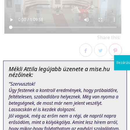
Share this:
Bezárás
Facebook
Twitter
Pinterest
Mékli Attila legújabb üzenete a mise.hu
nézőinek:
“Szervusztok!
Úgy festenek a kontroll eredmények, hogy próbaidőre,
feltételesen, szabadlábra helyeznek. Még van nyoma a
betegségnek, de most már nem jelent veszélyt.
PREVIOUS POST
NEXT POST
Lassacskán el is kezdek dolgozni.
Jól vagyok, még az erőm nem a régi, de napról napra
erősödöm, mint a kölyökgólya. Amint lesz hírem arról,
hogy mikor-hogy folytathatom az egyházi szolgálatom,