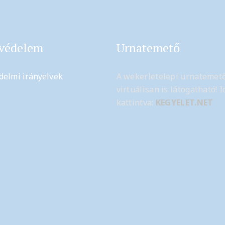
védelem
Urnatemető
delmi irányelvek
A wekerletelepi urnatemet
virtuálisan is látogatható! I
kattintva:
KEGYELET.NET