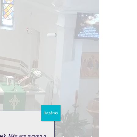
Bezárás
znek. Még van nyoma a