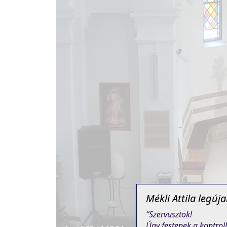
Mékli Attila legú
“Szervusztok!
Úgy festenek a kontrol