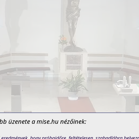
jabb üzenete a mise.hu nézőinek:
l eredmények, hogy próbaidőre, feltételesen, szabadlábra helye