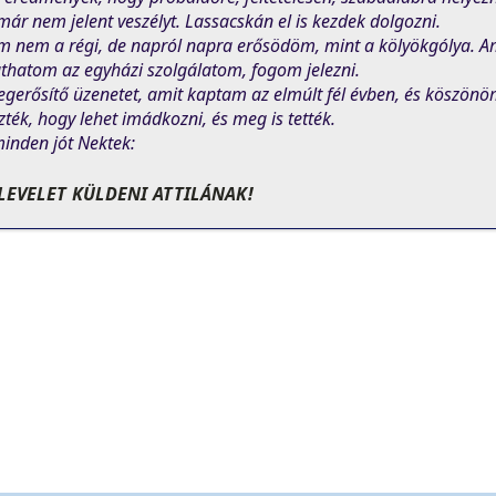
ár nem jelent veszélyt. Lassacskán el is kezdek dolgozni.
m nem a régi, de napról napra erősödöm, mint a kölyökgólya. Ami
thatom az egyházi szolgálatom, fogom jelezni.
gerősítő üzenetet, amit kaptam az elmúlt fél évben, és köszönö
zték, hogy lehet imádkozni, és meg is tették.
minden jót Nektek:
LEVELET KÜLDENI ATTILÁNAK!