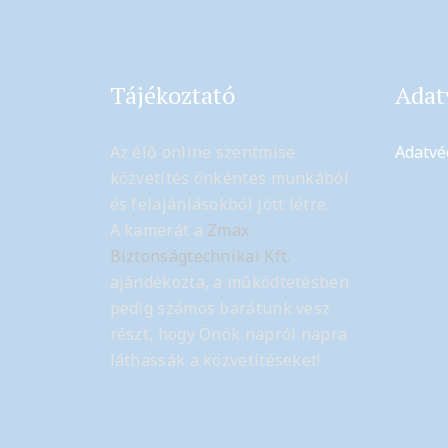
Tájékoztató
Adat
Az élő online szentmise
Adatvé
közvetítés önkéntes munkából
és felajánlásokból jött létre.
A kamerát a
Zmax
Biztonságtechnikai Kft.
ajándékozta, a működtetésben
pedig számos barátunk vesz
részt, hogy Önök napról napra
láthassák a közvetítéseket!