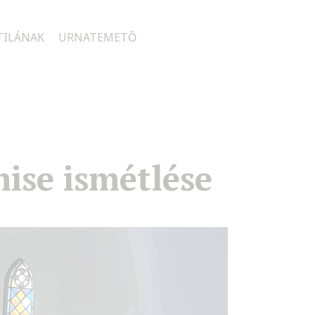
TILÁNAK
URNATEMETŐ
mise ismétlése