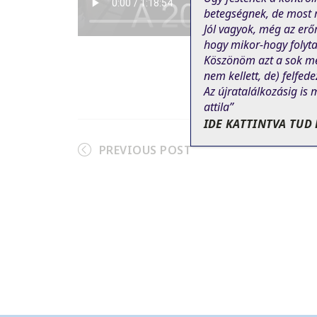
betegségnek, de most m
Jól vagyok, még az erő
hogy mikor-hogy folyta
Köszönöm azt a sok me
nem
kellett
, de)
felfede
Az újratalálkozásig is 
attila”
IDE KATTINTVA TUD 
PREVIOUS POST