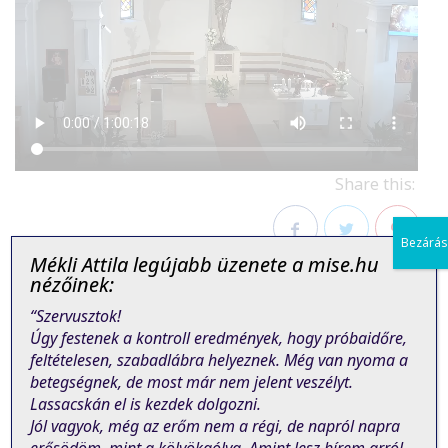
Share this:
Bezárás
Mékli Attila legújabb üzenete a mise.hu
Facebook
Twitter
Pinterest
nézőinek:
“Szervusztok!
Úgy festenek a kontroll eredmények, hogy próbaidőre,
feltételesen, szabadlábra helyeznek. Még van nyoma a
betegségnek, de most már nem jelent veszélyt.
Lassacskán el is kezdek dolgozni.
PREVIOUS POST
NEXT POST
Jól vagyok, még az erőm nem a régi, de napról napra