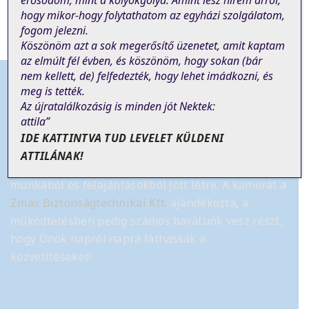
erősödöm, mint a kölyökgólya. Amint lesz hírem arról,
hogy mikor-hogy folytathatom az egyházi szolgálatom,
fogom jelezni.
Köszönöm azt a sok megerősítő üzenetet, amit kaptam
az elmúlt fél évben, és köszönöm, hogy sokan (bár
nem
kellett
, de)
felfedezték, hogy lehet imádkozni, és
meg is tették.
Az újratalálkozásig is minden jót Nektek:
attila”
Tájékoztató
IDE KATTINTVA TUD LEVELET KÜLDENI
ATTILÁNAK!
Az élő online szentmise közvetítés önkéntes
munkából és felajánlásokból jött létre.
A kamerát a
Zmax Biztonságtechnikai Kft.
ajándékozta, a
működtetésben pedig számos barátunk vesz részt,
hogy Önök napról napra láthassák a
közvetítéseket!