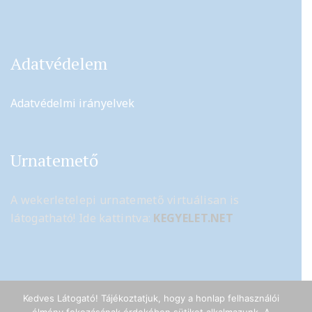
Adatvédelem
Adatvédelmi irányelvek
Urnatemető
A wekerletelepi urnatemető virtuálisan is
látogatható! Ide kattintva:
KEGYELET.NET
Kedves Látogató! Tájékoztatjuk, hogy a honlap felhasználói