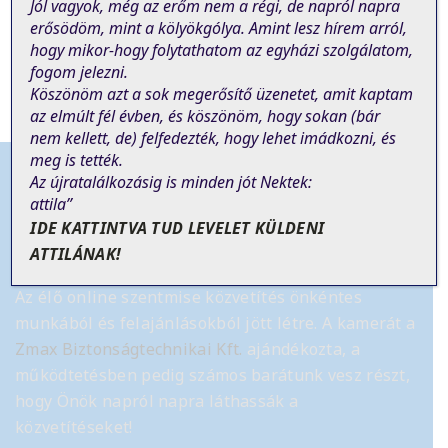
Jól vagyok, még az erőm nem a régi, de napról napra
PREVIOUS POST
NEXT POST
erősödöm, mint a kölyökgólya. Amint lesz hírem arról,
hogy mikor-hogy folytathatom az egyházi szolgálatom,
fogom jelezni.
Köszönöm azt a sok megerősítő üzenetet, amit kaptam
az elmúlt fél évben, és köszönöm, hogy sokan (bár
nem
kellett
, de)
felfedezték, hogy lehet imádkozni, és
meg is tették.
Az újratalálkozásig is minden jót Nektek:
attila”
IDE KATTINTVA TUD LEVELET KÜLDENI
Tájékoztató
ATTILÁNAK!
Az élő online szentmise közvetítés önkéntes
munkából és felajánlásokból jött létre.
A kamerát a
Zmax Biztonságtechnikai Kft.
ajándékozta, a
működtetésben pedig számos barátunk vesz részt,
hogy Önök napról napra láthassák a
közvetítéseket!