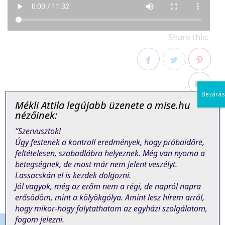
Share this:
Facebook
Twitter
Pinterest
Bezárás
Mékli Attila legújabb üzenete a mise.hu
nézőinek:
“Szervusztok!
Úgy festenek a kontroll eredmények, hogy próbaidőre,
PREVIOUS POST
NEXT POST
feltételesen, szabadlábra helyeznek. Még van nyoma a
betegségnek, de most már nem jelent veszélyt.
Lassacskán el is kezdek dolgozni.
Jól vagyok, még az erőm nem a régi, de napról napra
erősödöm, mint a kölyökgólya. Amint lesz hírem arról,
hogy mikor-hogy folytathatom az egyházi szolgálatom,
fogom jelezni.