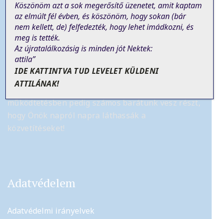
Köszönöm azt a sok megerősítő üzenetet, amit kaptam
az elmúlt fél évben, és köszönöm, hogy sokan (bár
nem
kellett
, de)
felfedezték, hogy lehet imádkozni, és
Tájékoztató
meg is tették.
Az újratalálkozásig is minden jót Nektek:
attila”
Az élő online szentmise közvetítés önkéntes
IDE KATTINTVA TUD LEVELET KÜLDENI
munkából és felajánlásokból jött létre.
A kamerát a
ATTILÁNAK!
Zmax Biztonságtechnikai Kft.
ajándékozta, a
működtetésben pedig számos barátunk vesz részt,
hogy Önök napról napra láthassák a
közvetítéseket!
Adatvédelem
Adatvédelmi irányelvek