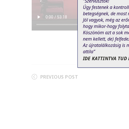
“Szervusztok!
Úgy festenek a kontrol
betegségnek, de most m
Jól vagyok, még az erő
hogy mikor-hogy folyta
Köszönöm azt a sok me
nem
kellett
, de)
felfede
Az újratalálkozásig is 
attila”
IDE KATTINTVA TUD 
PREVIOUS POST