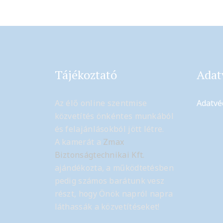
Tájékoztató
Adat
Az élő online szentmise
Adatvé
közvetítés önkéntes munkából
és felajánlásokból jött létre.
A kamerát a
Zmax
Biztonságtechnikai Kft.
ajándékozta, a működtetésben
pedig számos barátunk vesz
részt, hogy Önök napról napra
láthassák a közvetítéseket!