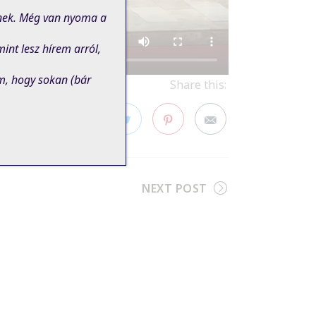
znek. Még van nyoma a
nt lesz hírem arról,
m, hogy sokan (bár
Share this:
Facebook
Twitter
Pinterest
NEXT POST