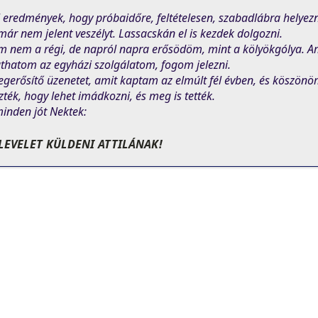
l eredmények, hogy próbaidőre, feltételesen, szabadlábra helye
ár nem jelent veszélyt. Lassacskán el is kezdek dolgozni.
m nem a régi, de napról napra erősödöm, mint a kölyökgólya. Ami
thatom az egyházi szolgálatom, fogom jelezni.
gerősítő üzenetet, amit kaptam az elmúlt fél évben, és köszönö
zték, hogy lehet imádkozni, és meg is tették.
minden jót Nektek:
LEVELET KÜLDENI ATTILÁNAK!