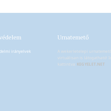
védelem
Urnatemető
delmi irányelvek
A wekerletelepi urnatemet
virtuálisan is látogatható! I
kattintva:
KEGYELET.NET