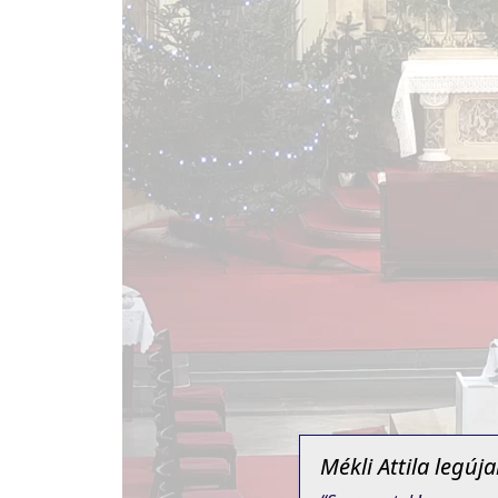
Mékli Attila legú