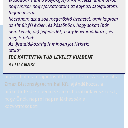
erősödöm, mint a kölyökgólya. Amint lesz hírem arról,
hogy mikor-hogy folytathatom az egyházi szolgálatom,
fogom jelezni.
Köszönöm azt a sok megerősítő üzenetet, amit kaptam
az elmúlt fél évben, és köszönöm, hogy sokan (bár
nem
kellett
, de)
felfedezték, hogy lehet imádkozni, és
meg is tették.
Az újratalálkozásig is minden jót Nektek:
attila”
Tájékoztató
IDE KATTINTVA TUD LEVELET KÜLDENI
ATTILÁNAK!
Az élő online szentmise közvetítés önkéntes
munkából és felajánlásokból jött létre.
A kamerát a
Zmax Biztonságtechnikai Kft.
ajándékozta, a
működtetésben pedig számos barátunk vesz részt,
hogy Önök napról napra láthassák a
közvetítéseket!