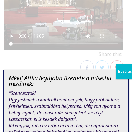
Share this:
Bezárás
Mékli Attila legújabb üzenete a mise.hu
Facebook
Twitter
Pinterest
nézőinek:
“Szervusztok!
Úgy festenek a kontroll eredmények, hogy próbaidőre,
feltételesen, szabadlábra helyeznek. Még van nyoma a
betegségnek, de most már nem jelent veszélyt.
Lassacskán el is kezdek dolgozni.
PREVIOUS POST
NEXT POST
Jól vagyok, még az erőm nem a régi, de napról napra