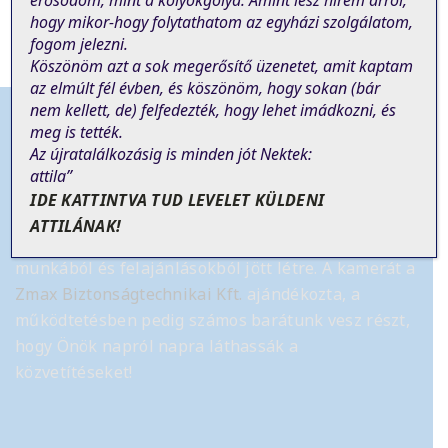
erősödöm, mint a kölyökgólya. Amint lesz hírem arról,
hogy mikor-hogy folytathatom az egyházi szolgálatom,
fogom jelezni.
Köszönöm azt a sok megerősítő üzenetet, amit kaptam
az elmúlt fél évben, és köszönöm, hogy sokan (bár
nem
kellett
, de)
felfedezték, hogy lehet imádkozni, és
meg is tették.
Az újratalálkozásig is minden jót Nektek:
attila”
Tájékoztató
IDE KATTINTVA TUD LEVELET KÜLDENI
ATTILÁNAK!
Az élő online szentmise közvetítés önkéntes
munkából és felajánlásokból jött létre.
A kamerát a
Zmax Biztonságtechnikai Kft.
ajándékozta, a
működtetésben pedig számos barátunk vesz részt,
hogy Önök napról napra láthassák a
közvetítéseket!