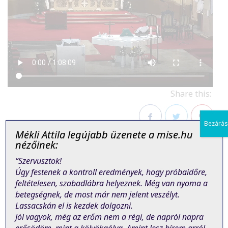
Share this:
Bezárás
Mékli Attila legújabb üzenete a mise.hu
Facebook
Twitter
Pinterest
nézőinek:
“Szervusztok!
Úgy festenek a kontroll eredmények, hogy próbaidőre,
feltételesen, szabadlábra helyeznek. Még van nyoma a
betegségnek, de most már nem jelent veszélyt.
Lassacskán el is kezdek dolgozni.
PREVIOUS POST
NEXT POST
Jól vagyok, még az erőm nem a régi, de napról napra