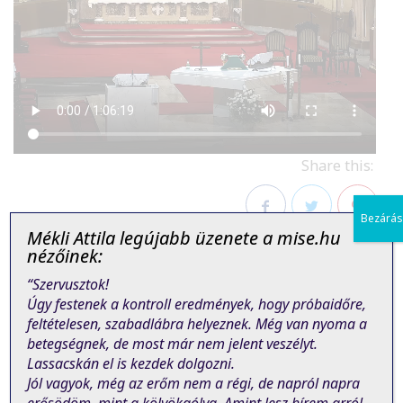
Share this:
Bezárás
Mékli Attila legújabb üzenete a mise.hu
Facebook
Twitter
Pinterest
nézőinek:
“Szervusztok!
Úgy festenek a kontroll eredmények, hogy próbaidőre,
feltételesen, szabadlábra helyeznek. Még van nyoma a
betegségnek, de most már nem jelent veszélyt.
Lassacskán el is kezdek dolgozni.
PREVIOUS POST
NEXT POST
Jól vagyok, még az erőm nem a régi, de napról napra