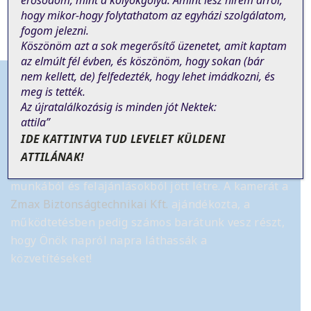
erősödöm, mint a kölyökgólya. Amint lesz hírem arról,
hogy mikor-hogy folytathatom az egyházi szolgálatom,
fogom jelezni.
Köszönöm azt a sok megerősítő üzenetet, amit kaptam
az elmúlt fél évben, és köszönöm, hogy sokan (bár
nem
kellett
, de)
felfedezték, hogy lehet imádkozni, és
meg is tették.
Az újratalálkozásig is minden jót Nektek:
attila”
Tájékoztató
IDE KATTINTVA TUD LEVELET KÜLDENI
ATTILÁNAK!
Az élő online szentmise közvetítés önkéntes
munkából és felajánlásokból jött létre.
A kamerát a
Zmax Biztonságtechnikai Kft.
ajándékozta, a
működtetésben pedig számos barátunk vesz részt,
hogy Önök napról napra láthassák a
közvetítéseket!